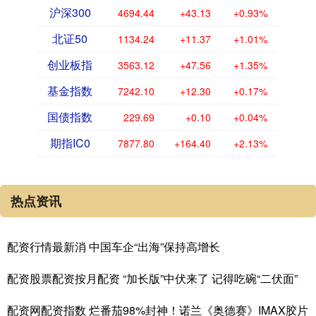
沪深300
4694.44
+43.13
+0.93%
北证50
1134.24
+11.37
+1.01%
创业板指
3563.12
+47.56
+1.35%
基金指数
7242.10
+12.30
+0.17%
国债指数
229.69
+0.10
+0.04%
期指IC0
7877.80
+164.40
+2.13%
热点资讯
配资行情最新消 中国车企“出海”保持高增长
配资股票配资按月配资 “加长版”中伏来了 记得吃碗“二伏面”
配资网配资指数 烂番茄98%封神！诺兰《奥德赛》IMAX胶片