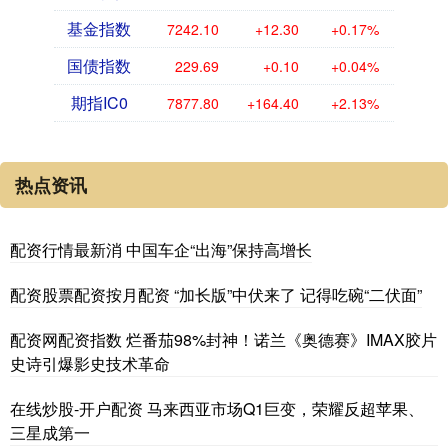
基金指数
7242.10
+12.30
+0.17%
国债指数
229.69
+0.10
+0.04%
期指IC0
7877.80
+164.40
+2.13%
热点资讯
配资行情最新消 中国车企“出海”保持高增长
配资股票配资按月配资 “加长版”中伏来了 记得吃碗“二伏面”
配资网配资指数 烂番茄98%封神！诺兰《奥德赛》IMAX胶片
史诗引爆影史技术革命
在线炒股-开户配资 马来西亚市场Q1巨变，荣耀反超苹果、
三星成第一