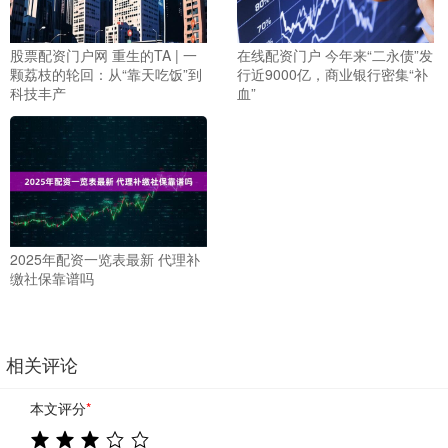
股票配资门户网 重生的TA | 一
在线配资门户 今年来“二永债”发
颗荔枝的轮回：从“靠天吃饭”到
行近9000亿，商业银行密集“补
科技丰产
血”
2025年配资一览表最新 代理补
缴社保靠谱吗
相关评论
本文评分
*